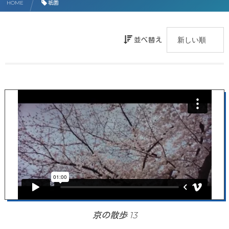
HOME
祇園
並べ替え
京の散歩 13