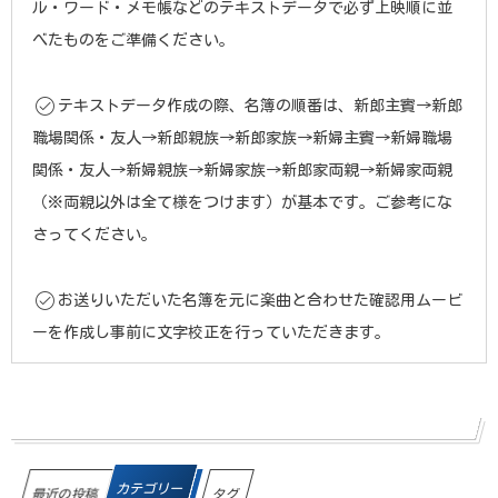
ル・ワード・メモ帳などのテキストデータで必ず上映順に並
べたものをご準備ください。
テキストデータ作成の際、名簿の順番は、新郎主賓→新郎
職場関係・友人→新郎親族→新郎家族→新婦主賓→新婦職場
関係・友人→新婦親族→新婦家族→新郎家両親→新婦家両親
（※両親以外は全て様をつけます）が基本です。ご参考にな
さってください。
お送りいただいた名簿を元に楽曲と合わせた確認用ムービ
ーを作成し事前に文字校正を行っていただきます。
カテゴリー
最近の投稿
タグ