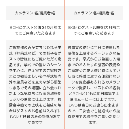
カメラマン1名/編集者1名
カメラマン1名/編集者1名
BGMとゲスト名簿を1カ月前ま
BGMとゲスト名簿を1カ月前ま
でにご用意いただきます
でにご用意いただきます
ご親族様のみが立ち会われる挙
披露宴の結びに当日に撮影した
式（神前式など）での様子をゲ
映像を上映するベーシックな商
ストの皆様にもご覧いただく商
品です。挙式からお色直し入場
品です。挙式での誓いのシーン
までのおふたりの緊張の表情や
を中心に、控え室でのご家族さ
ご家族やご友人様と時に大笑い
まとの微笑ましい姿や挙式場内
し時に感激に涙する印象的なシ
外の風景などを交えながら編集
ーンを躍動感あふれるカメラワ
しまるでその場面に立ち会われ
ークで撮影し、ゲストのお名前
たような気持ちになる臨場感た
とBGMとともに即日編集で上
っぷりの映像に仕上げます。披
映用ムービーに仕上げます。
露宴中盤での上映をご希望の場
DVDは当日にお渡し出来ます
合はゲストのお名前は入れずに
ので、二次会でも結婚式から披
BGMと映像のみの制作がおす
露宴までの様子をご覧いただけ
すめです
ます。