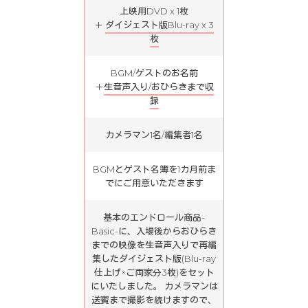
上映用DVD x 1枚
＋
ダイジェスト版Blu-ray x 3
枚
BGM/ゲストのお名前
＋
生音声入り/おひらきまで収
録
カメラマン1名/編集者1名
BGMとゲスト名簿を1カ月前ま
でにご用意いただきます
基本のエンドロール商品-
Basic-に、入場後からおひらき
までの映像を生音声入りで再編
集したダイジェスト版(Blu-ray
仕上げ×ご両家分3枚)をセット
にいたしました。 カメラマンは
送賓まで撮影を続けますので、