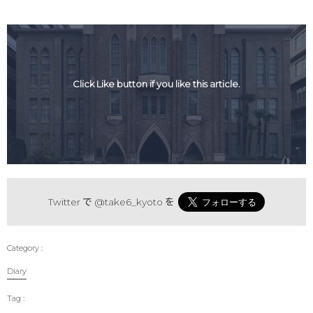
Click Like button if you like this article.
Twitter で
@take6_kyoto
を
Diary