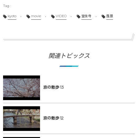
kyoto
movie
VIDEO
室生寺
風景
関連トピックス
京の散歩 13
京の散歩 12