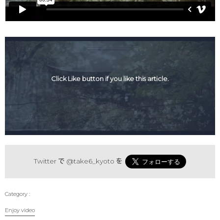
Click Like button if you like this article.
Twitter で
@take6_kyoto
を
Enjoy video