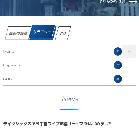
やわらかな風景
カテゴリー
最近の投稿
タグ
Works
37
Enjoy video
47
Diary
38
News
テイクシックスでお手軽ライブ配信サービスをはじめました！