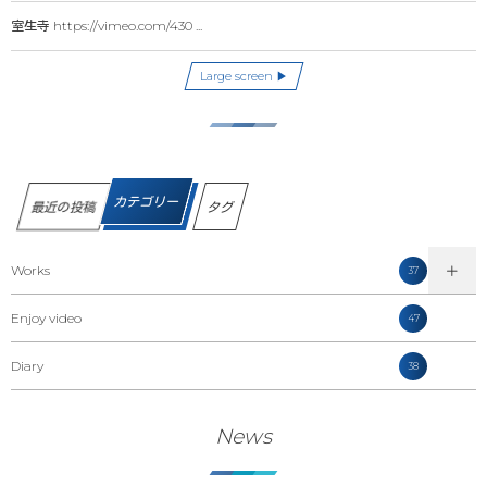
室生寺 https://vimeo.com/430 ...
Large screen ▶
カテゴリー
最近の投稿
タグ
Works
37
Enjoy video
47
Diary
38
News